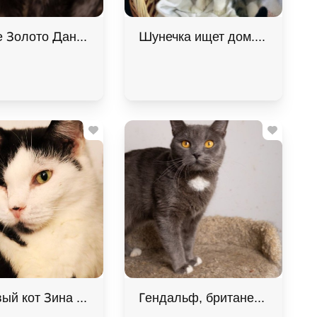
 Золото Данила ищет дом. В дар!
Шунечка ищет дом. В хороши
шие руки
ый кот Зина ищет дом в хорошие руки, Черный с бел
Гендальф, британец, особенны