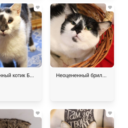
 дар!, Рыжий с белым, Одинцово, Кот в добрые руки
ный котик Барсик ищет дом. В дар! , Серый с белым,
Неоцененный бриллиант Брю и