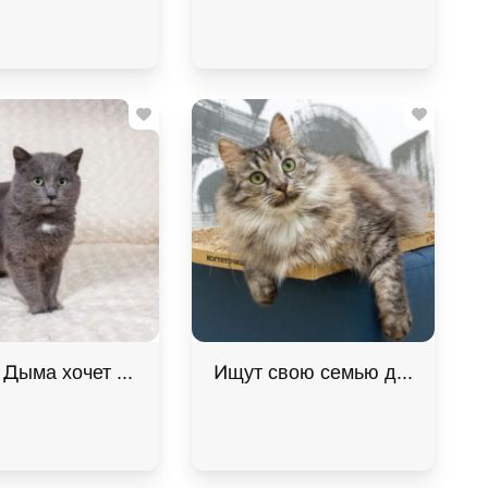
м. В дар! , Табби, Котельники, Кошка в хорошие ру
Дыма хочет домой. В дар! , Дымчатый, Котельники, 
Ищут свою семью два "пушист