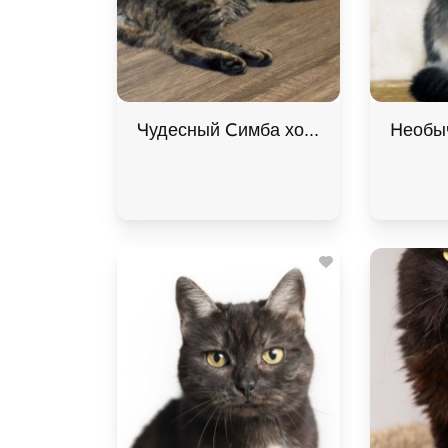
Чудесный Симба хочет подарить люб
Необыч