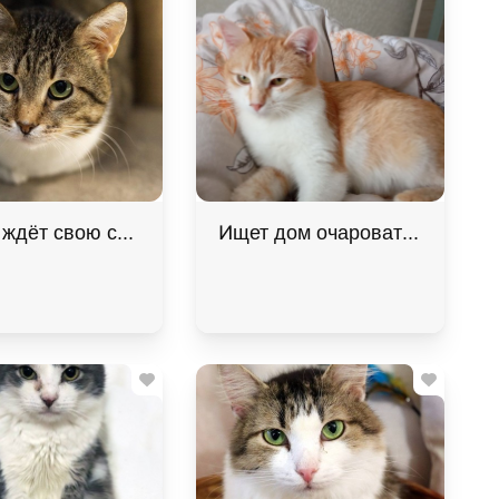
ота в дар!
 ждёт свою семью
Ищет дом очаровательная дев