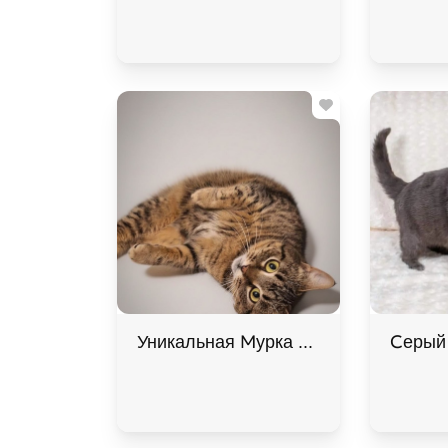
Уникальная Мурка из МурМяу ищет до
Серый 