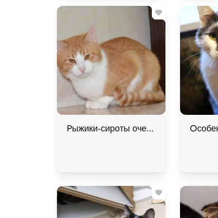
Рыжики-сироты очень хотят домой! В
Особен