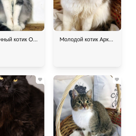
овь. В дар!
ный котик Омлет ищет дом. В дар!
Молодой котик Аркадий в до