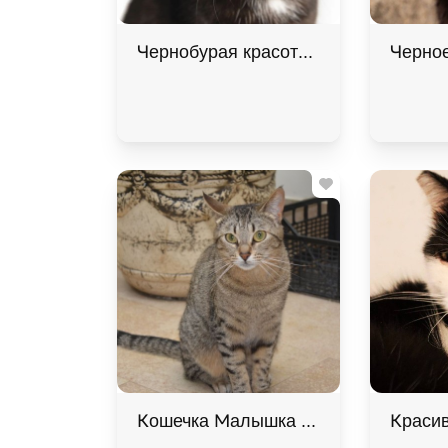
Чернобурая красотка Шанель
Черное
Кошечка Малышка ищет дом В хоро
Красив