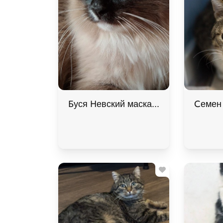
Буся Невский маскарадный котик-сир
Семен