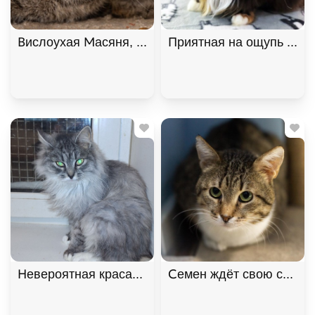
Вислоухая Масяня, Табби, Котельники, Кошка в 
Приятная на ощупь кошк
Невероятная красавица Ксюша МурМяу ищет дом. 
Семен ждёт свою семью