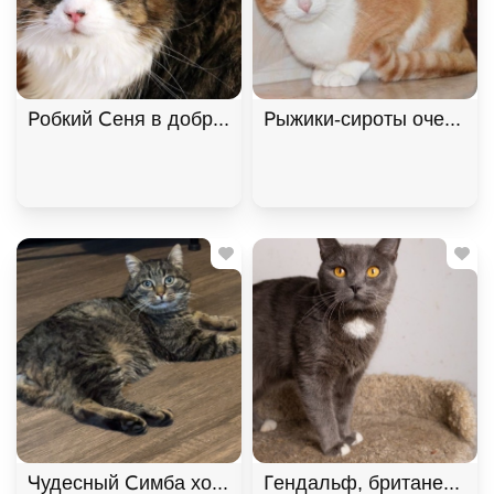
Робкий Сеня в добрые руки, Двухцветный, Котель
Рыжики-сироты очень хо
Чудесный Симба хочет подарить любовь. В дар!
Гендальф, британец, осо