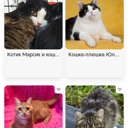
Котик Марсик и кошечка Фенечка - один дом на дв
Кошка-плюшка Юла в доб