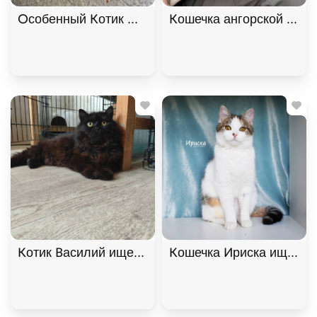
Особенный Котик Махони ищет семью. В дар!, Ры
Кошечка ангорской поро
Котик Василий ищет дом. В дар!, Черный, Фрунзе
Кошечка Ириска ищет до