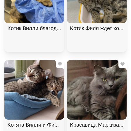
Котик Вилли благодарный и ласковый ищет дом. В
Котик Филя ждет хозяина
Котята Вилли и Филя ищут дом. В дар!, Табби, Б
Красавица Маркиза ищет