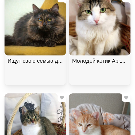
Ищут свою семью два "пушистых облака", братик 
Молодой котик Аркадий 