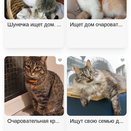
Шунечка ищет дом. В хорошие руки
Ищет дом очаровательна
Очаровательная красавица София из МурМяу ищет
Ищут свою семью два "пу