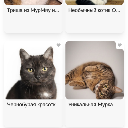
Триша из МурМяу ищет дом. В дар! , Трёхцветный
Необычный котик Омлет 
Чернобурая красотка Шанель
Уникальная Мурка из Мур