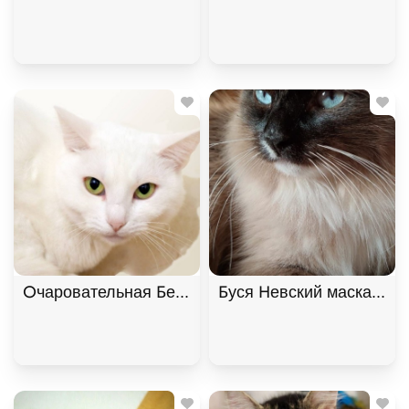
Очаровательная Белянка ищет дом в дар! , Белый
Буся Невский маскарадн