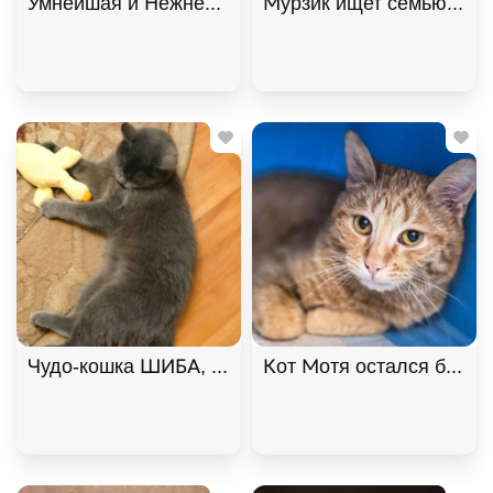
Умнейшая и Нежнейшая кошка Фелиция ищет дом!
Мурзик ищет семью и дом
Чудо-кошка ШИБА, русская голубая ищет дом. В д
Кот Мотя остался без жи