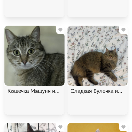
Кoшечка Maшуня ищет дом. В дар!, Полосатый, К
Сладкая Булочка ищет д