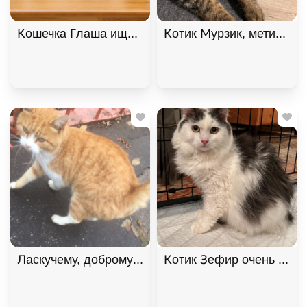
Кошечка Глаша ищет дом , Черный с белым, Фрун
Котик Мурзик, метис мей
Котик Зефир очень ждет 