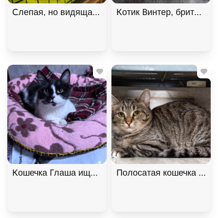
Слепая, но видящая сердцем, кошечка Порш ищет 
Котик Винтер, британски
Кошечка Глаша ищет дом , Черный с белым, Фрун
Полосатая кошечка Ирби