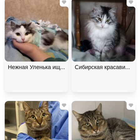
Нежная Уленька ищет дом, 8 мес. В дар!, Двухцв
Сибирская красавица Ма