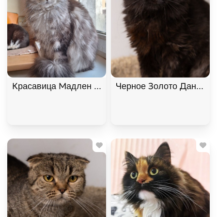
Красавица Мадлен из МурМяу ищет дом. В дар!, 
Черное Золото Данила и