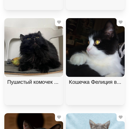
Пушистый комочек Уголёк ищет дом! В дар!, Черн
Кошечка Фелиция в добр