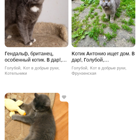
Гендальф, британец,
Котик Антонио ищет дом. В
особенный котик. В дар!,
дар!, Голубой,
Голубой, Котельники, Кот в
Фрунзенская, Кот в
Голубой
Кот в добрые руки
Голубой
Кот в добрые руки
добрые руки
добрые руки
Котельники
Фрунзенская