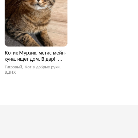
Котик Мурзик, метис мейн-
куна, ищет дом. В дар! ,
Тигровый, ВДНХ, Кот в
Тигровый
Кот в добрые руки
добрые руки
ВДНХ