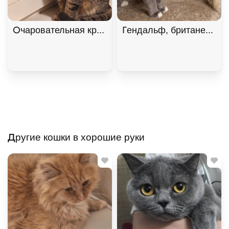
Очаровательная красавица София из МурМяу ищет
Гендальф, британец, осо
Другие кошки в хорошие руки