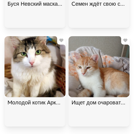
Буся Невский маскарадный котик-сирота в дар!
Семен ждёт свою семью
Молодой котик Аркадий в добрые руки
Ищет дом очаровательна