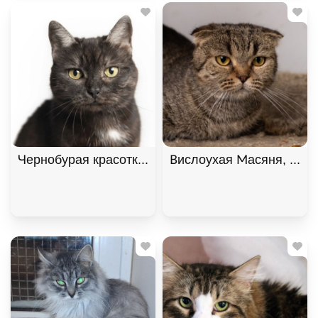
Чернобурая красотка Шанель
Вислоухая Масяня, Табб