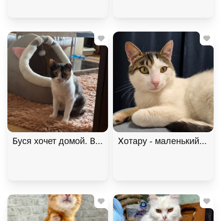
Буся хочет домой. В дар!, Черепаховый, Щёлковс
Хотару - маленький свет