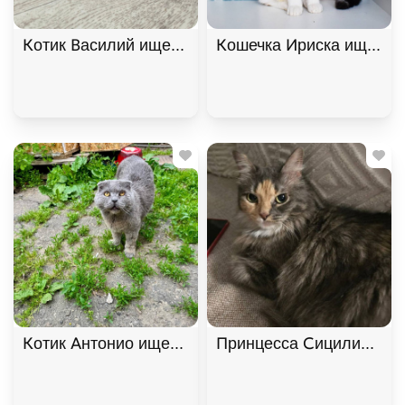
Котик Василий ищет дом. В дар!, Черный, Фрунзе
Кошечка Ириска ищет до
Котик Антонио ищет дом. В дар!, Голубой, Фрунзе
Принцесса Сицилия ищет