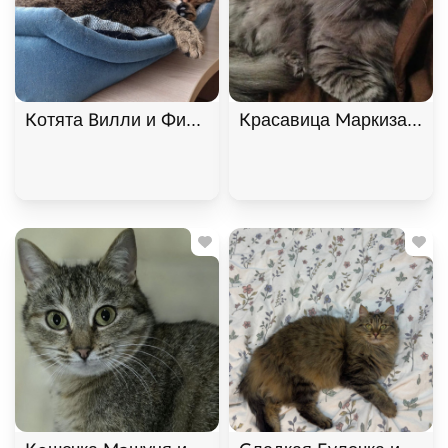
Котята Вилли и Филя ищут дом. В дар!, Табби, Б
Красавица Маркиза ищет