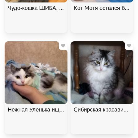
Чудо-кошка ШИБА, русская голубая ищет дом. В д
Кот Мотя остался без жи
Нежная Уленька ищет дом, 8 мес. В дар!, Двухцв
Сибирская красавица Ма