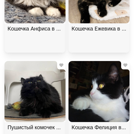
Кошечка Анфиса в добрые руки, Трёхцветный, Ба
Кошечка Ежевика в добр
Пушистый комочек Уголёк ищет дом! В дар!, Черн
Кошечка Фелиция в добр