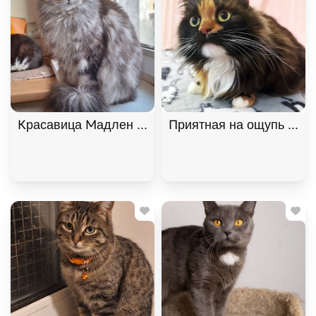
Красавица Мадлен из МурМяу ищет дом. В дар!, 
Приятная на ощупь кошк