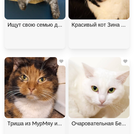
Ищут свою семью два "пушистых облака", братик 
Красивый кот Зина ищет
Триша из МурМяу ищет дом. В дар! , Трёхцветный
Очаровательная Белянка