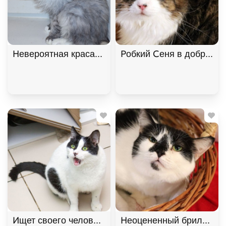
Невероятная красавица Ксюша МурМяу ищет дом. 
Робкий Сеня в добрые р
Ищет своего человека кот Снежок!, Черный с бел
Неоцененный бриллиант 