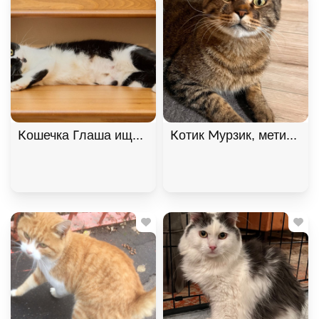
Кошечка Глаша ищет дом , Черный с белым, Фрун
Котик Мурзик, метис мей