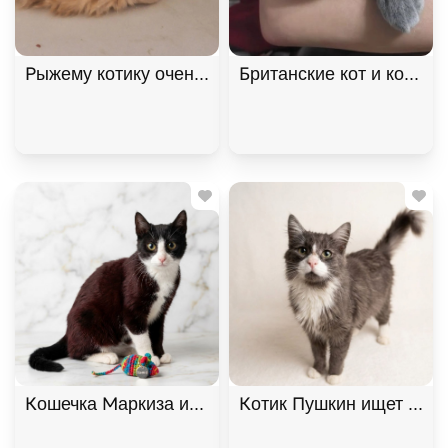
Рыжему котику очень нужен дом! В дар!, Рыжий, К
Британские кот и кошка 
Кошечка Маркиза ищет дом. В дар!, Черный с бе
Котик Пушкин ищет дом. 