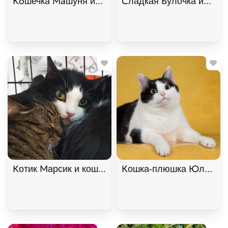
Кoшечка Maшуня ищет дом. В дар!, Полосатый, К
Сладкая Булочка ищет д
Котик Марсик и кошечка Фенечка - один дом на дв
Кошка-плюшка Юла в доб