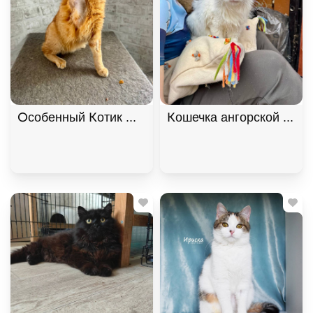
Особенный Котик Махони ищет семью. В дар!, Ры
Кошечка ангорской поро