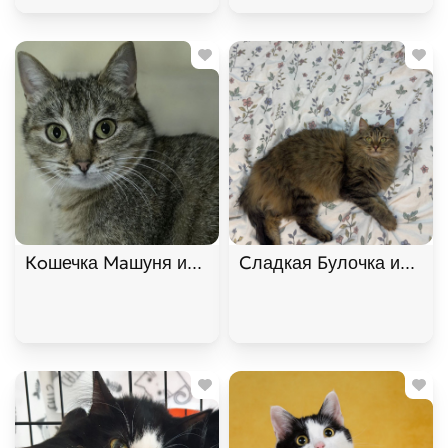
Кoшечка Maшуня ищет дом. В дар!, Полосатый, К
Сладкая Булочка ищет д