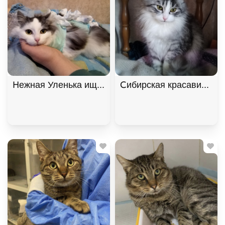
Нежная Уленька ищет дом, 8 мес. В дар!, Двухцв
Сибирская красавица Ма