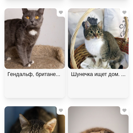
Гендальф, британец, особенный котик. В дар!, Го
Шунечка ищет дом. В хо