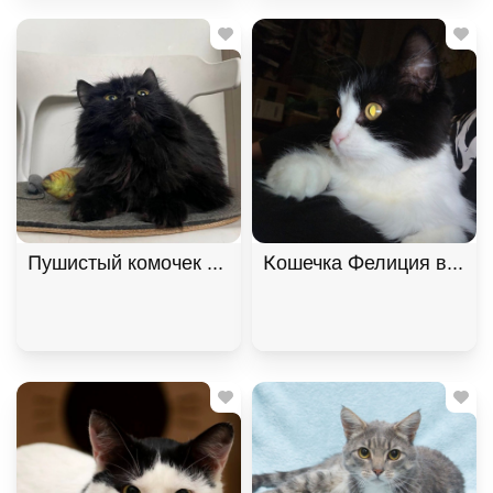
Пушистый комочек Уголёк ищет дом! В дар!, Черн
Кошечка Фелиция в добр