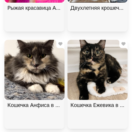
Рыжая красавица Афина хочет домой! В дар!, Ры
Двухлетняя крошечная к
Кошечка Анфиса в добрые руки, Трёхцветный, Ба
Кошечка Ежевика в добр