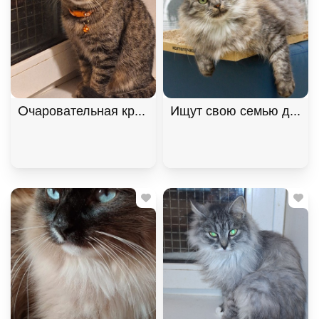
Очаровательная красавица София из МурМяу ищет
Ищут свою семью два "пу