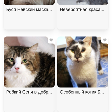
Буся Невский маскарадный котик-сирота в дар!
Невероятная красавица 
Робкий Сеня в добрые руки, Двухцветный, Котель
Особенный котик Барсик 