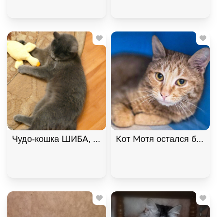
Чудо-кошка ШИБА, русская голубая ищет дом. В д
Кот Мотя остался без жи