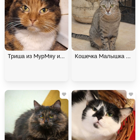
Триша из МурМяу ищет дом. В дар! , Трёхцветный
Кошечка Малышка ищет 