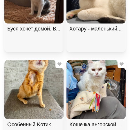
Буся хочет домой. В дар!, Черепаховый, Щёлковс
Хотару - маленький свет
Особенный Котик Махони ищет семью. В дар!, Ры
Кошечка ангорской поро