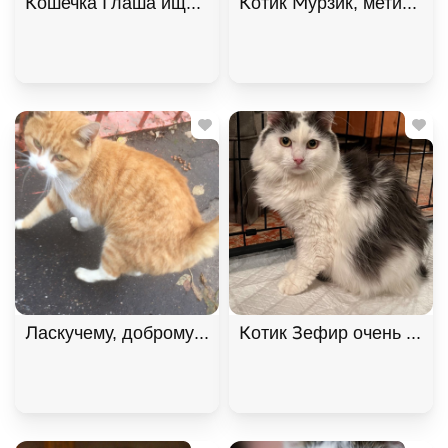
Кошечка Глаша ищет дом , Черный с белым, Фрун
Котик Мурзик, метис мей
Котик Зефир очень ждет 