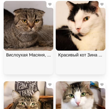
Вислоухая Масяня, Табби, Котельники, Кошка в 
Красивый кот Зина ищет