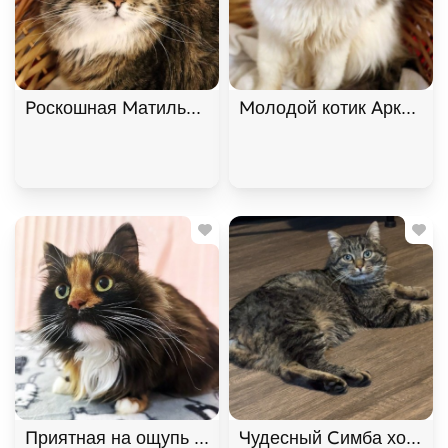
Роскошная Матильда в хорошие руки! , Двухцвет
Молодой котик Аркадий 
Приятная на ощупь кошка Лайло, Трёхцветный, К
Чудесный Симба хочет п