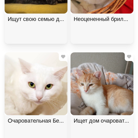
Ищут свою семью два "пушистых облака", братик 
Неоцененный бриллиант 
Очаровательная Белянка ищет дом в дар! , Белый
Ищет дом очаровательна