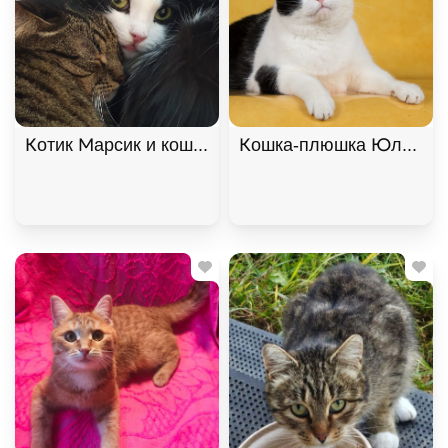
Котик Марсик и кошечка Фенечка - один дом на дв
Кошка-плюшка Юла в доб