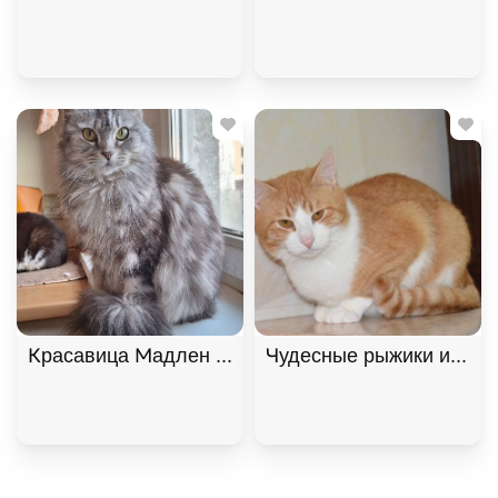
Красавица Мадлен из МурМяу ищет дом. В дар!, 
Чудесные рыжики ищут д