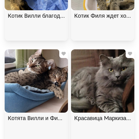
Котик Вилли благодарный и ласковый ищет дом. В
Котик Филя ждет хозяина
Котята Вилли и Филя ищут дом. В дар!, Табби, Б
Красавица Маркиза ищет