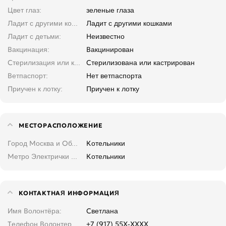
Цвет глаз
зеленые глаза
Ладит с другими кошками
Ладит с другими кошками
Ладит с детьми
Неизвестно
Вакцинация
Вакцинирован
Стерилизация или кастрация
Стерилизована или кастрирован
Ветпаспорт
Нет ветпаспорта
Приучен к лотку
Приучен к лотку
МЕСТОРАСПОЛОЖЕНИЕ
Город Москва и Область
Котельники
Метро Электрички Москва и область
Котельники
КОНТАКТНАЯ ИНФОРМАЦИЯ
Имя Волонтёра
Светлана
Телефон Волонтера. Введите, не копируйте
+7 (917) 55X-XXXX