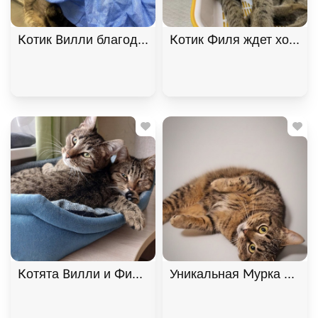
Котик Вилли благодарный и ласковый ищет дом. В
Котик Филя ждет хозяина
Котята Вилли и Филя ищут дом. В дар!, Табби, Б
Уникальная Мурка из Мур