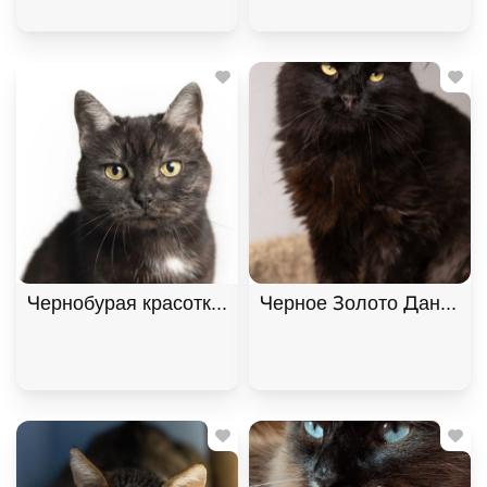
Чернобурая красотка Шанель
Черное Золото Данила и