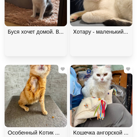
Буся хочет домой. В дар!, Черепаховый, Щёлковс
Хотару - маленький свет
Особенный Котик Махони ищет семью. В дар!, Ры
Кошечка ангорской поро