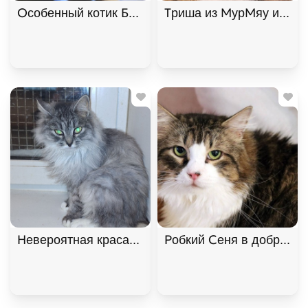
Особенный котик Барсик ищет дом. В дар! , Серый
Триша из МурМяу ищет д
Невероятная красавица Ксюша МурМяу ищет дом. 
Робкий Сеня в добрые р