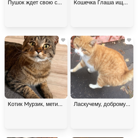
Пушок ждет свою семью! В дар!, Серый, Солнцево
Кошечка Глаша ищет дом
Котик Мурзик, метис мейн-куна, ищет дом. В дар!