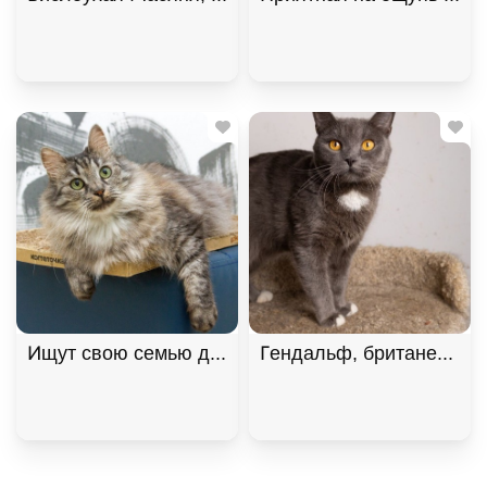
Ищут свою семью два "пушистых облака", братик 
Гендальф, британец, осо