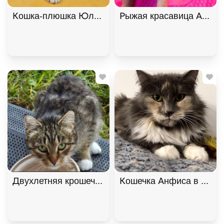
Кошка-плюшка Юла в добрые руки! В дар!, Черны
Рыжая красавица Афина 
Двухлетняя крошечная кошечка Манечка в добрые
Кошечка Анфиса в добры