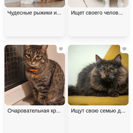
Чудесные рыжики ищут дом. В дар! , Рыжий с бел
Ищет своего человека к
Очаровательная красавица София из МурМяу ищет
Ищут свою семью два "п