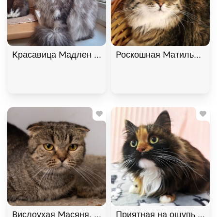
Красавица Мадлен из МурМяу ищет дом. В дар!, 
Роскошная Матильда в х
Вислоухая Масяня, Табби, Котельники, Кошка в 
Приятная на ощупь кошк