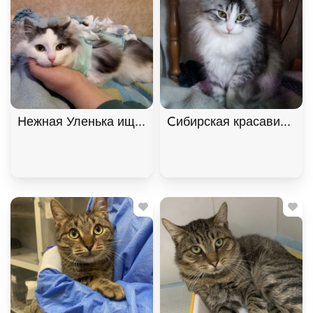
Нежная Уленька ищет дом, 8 мес. В дар!, Двухцв
Сибирская красавица Ма