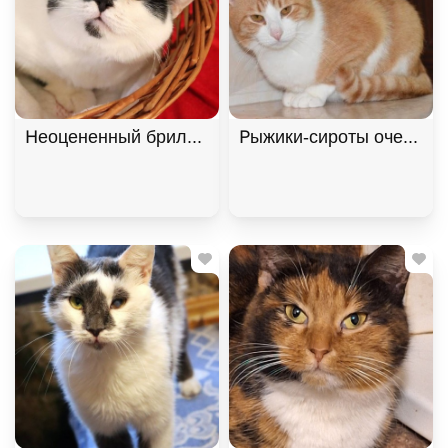
Неоцененный бриллиант Брю ищет дом. В дар! , 
Рыжики-сироты очень хо