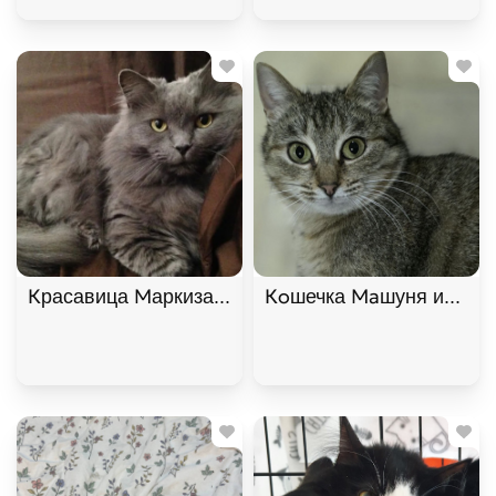
Красавица Маркиза ищет дом. В дар!, Дымчатый,
Кoшечка Maшуня ищет до