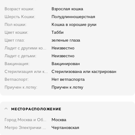
Возраст кошки
Взрослая кошка
Шерсть Кошки
Полудлинношерстная
Пол кошки
Кошка в хорошие руки
Цвет кошки
Табби
Цвет глаз
зеленые глаза
Ладит с другими кошками
Неизвестно
Ладит с детьми
Неизвестно
Вакцинация
Вакцинирован
Стерилизация или кастрация
Стерилизована или кастрирован
Ветпаспорт
Нет ветпаспорта
Приучен к лотку
Приучен к лотку
МЕСТОРАСПОЛОЖЕНИЕ
Город Москва и Область
Москва
Метро Электрички Москва и область
Чертановская