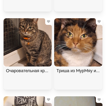
Очаровательная красавица София из МурМяу ищет
Триша из МурМяу ищет д