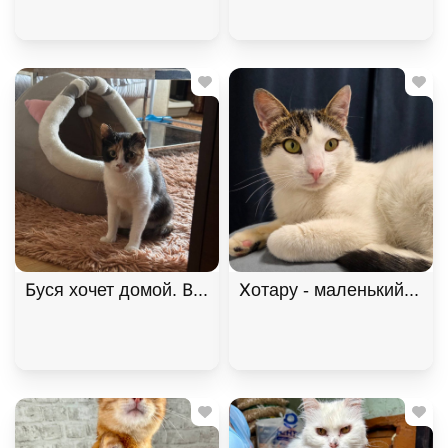
Буся хочет домой. В дар!, Черепаховый, Щёлковс
Хотару - маленький свет