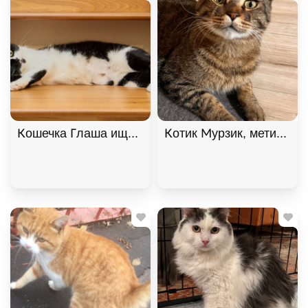
Кошечка Глаша ищет дом , Черный с белым, Фрун
Котик Мурзик, метис мей