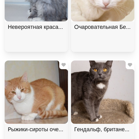
Невероятная красавица Ксюша МурМяу ищет дом. 
Очаровательная Белянка
Рыжики-сироты очень хотят домой! В дар!, Рыжий
Гендальф, британец, осо