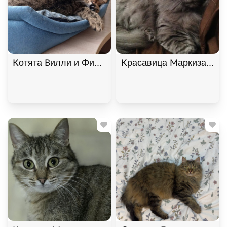
Котята Вилли и Филя ищут дом. В дар!, Табби, Б
Красавица Маркиза ищет