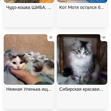
Чудо-кошка ШИБА, русская голубая ищет дом. В д
Кот Мотя остался без жи
Нежная Уленька ищет дом, 8 мес. В дар!, Двухцв
Сибирская красавица Ма