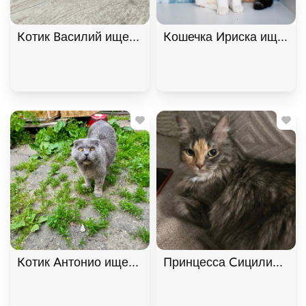
Котик Василий ищет дом. В дар!, Черный, Фрунзе
Кошечка Ириска ищет до
Котик Антонио ищет дом. В дар!, Голубой, Фрунзе
Принцесса Сицилия ищет