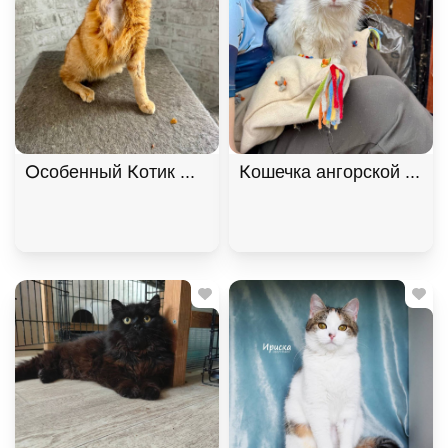
Особенный Котик Махони ищет семью. В дар!, Ры
Кошечка ангорской поро