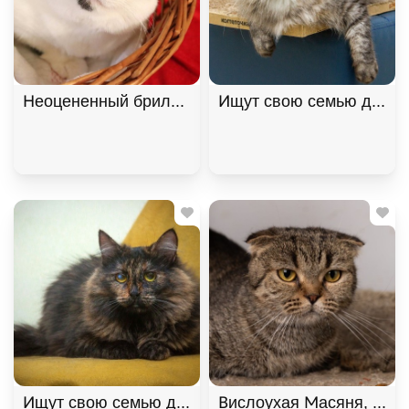
Неоцененный бриллиант Брю ищет дом. В дар! , 
Ищут свою семью два "пу
Ищут свою семью два "пушистых облака", братик 
Вислоухая Масяня, Табб