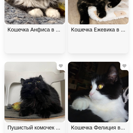
Кошечка Анфиса в добрые руки, Трёхцветный, Ба
Кошечка Ежевика в добр
Пушистый комочек Уголёк ищет дом! В дар!, Черн
Кошечка Фелиция в добр