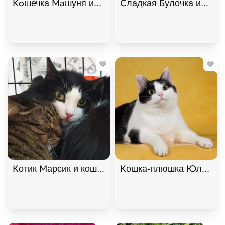
Кoшечка Maшуня ищет дом. В дар!, Полосатый, К
Сладкая Булочка ищет д
Котик Марсик и кошечка Фенечка - один дом на дв
Кошка-плюшка Юла в доб