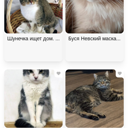
Шунечка ищет дом. В хорошие руки
Буся Невский маскарадн