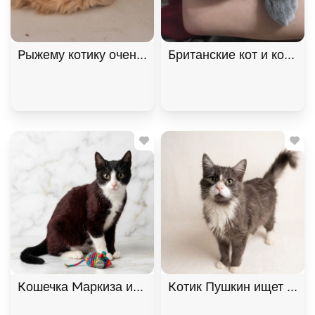
Рыжему котику очень нужен дом! В дар!, Рыжий, К
Британские кот и кошка 
Кошечка Маркиза ищет дом. В дар!, Черный с бе
Котик Пушкин ищет дом. 