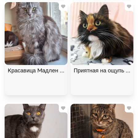
Красавица Мадлен из МурМяу ищет дом. В дар!, 
Приятная на ощупь кошк