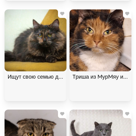
Ищут свою семью два "пушистых облака", братик 
Триша из МурМяу ищет д