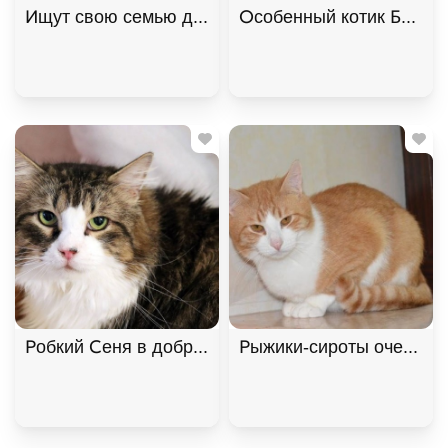
Ищут свою семью два "пушистых облака", братик 
Особенный котик Барсик 
Робкий Сеня в добрые руки, Двухцветный, Котель
Рыжики-сироты очень хо