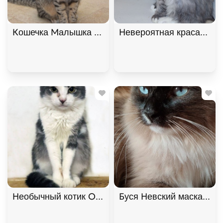
Кошечка Малышка ищет дом В хорошие руки
Невероятная красавица 
Необычный котик Омлет ищет дом. В дар!
Буся Невский маскарадн