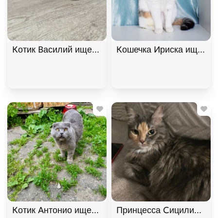
Котик Василий ищет дом. В дар!, Черный, Фрунзе
Кошечка Ириска ищет до
Котик Антонио ищет дом. В дар!, Голубой, Фрунзе
Принцесса Сицилия ищет