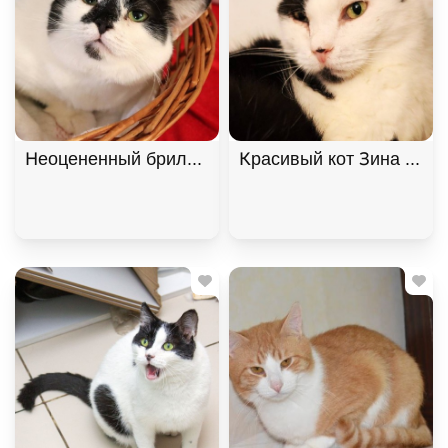
Неоцененный бриллиант Брю ищет дом. В дар! , 
Красивый кот Зина ищет