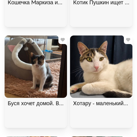
Кошечка Маркиза ищет дом. В дар!, Черный с бе
Котик Пушкин ищет дом. 
Буся хочет домой. В дар!, Черепаховый, Щёлковс
Хотару - маленький свет