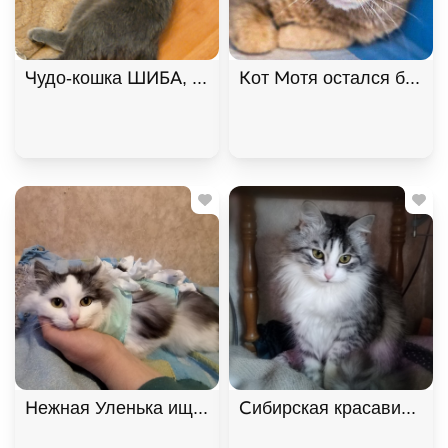
Чудо-кошка ШИБА, русская голубая ищет дом. В д
Кот Мотя остался без жи
Нежная Уленька ищет дом, 8 мес. В дар!, Двухцв
Сибирская красавица Ма