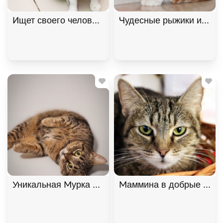
Ищет своего человека кот Снежок!, Черный с бел
Чудесные рыжики ищут д
Уникальная Мурка из МурМяу ищет дом. В дар! , 
Маммина в добрые руки,