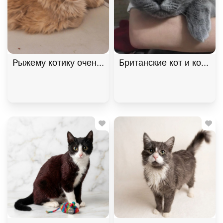
Рыжему котику очень нужен дом! В дар!, Рыжий, К
Британские кот и кошка 