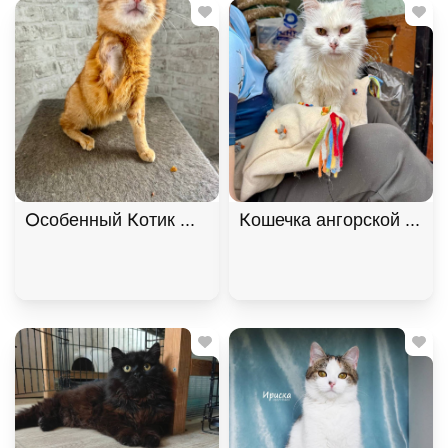
Особенный Котик Махони ищет семью. В дар!, Ры
Кошечка ангорской поро