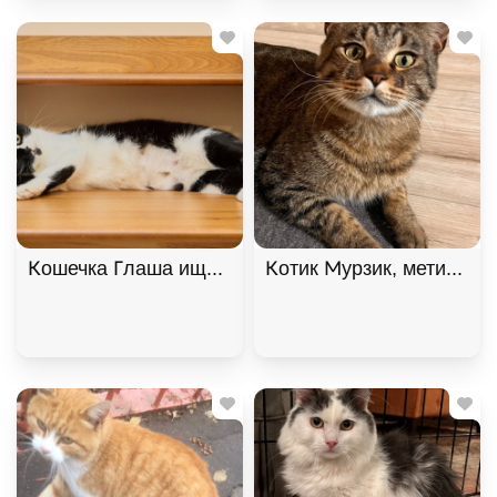
Кошечка Глаша ищет дом , Черный с белым, Фрун
Котик Мурзик, метис мей