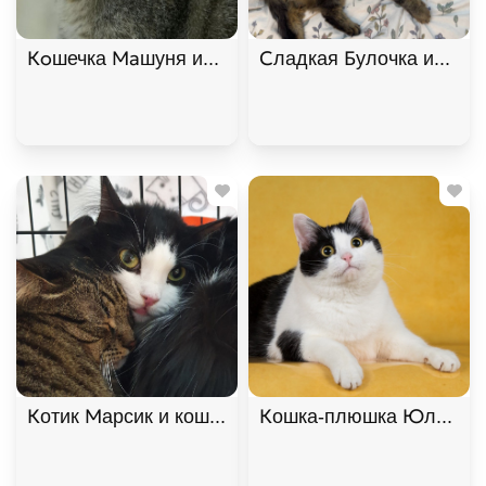
Кoшечка Maшуня ищет дом. В дар!, Полосатый, К
Сладкая Булочка ищет д
Котик Марсик и кошечка Фенечка - один дом на дв
Кошка-плюшка Юла в доб