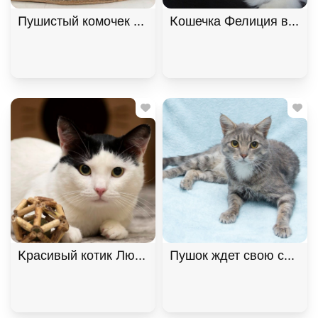
Пушистый комочек Уголёк ищет дом! В дар!, Черн
Кошечка Фелиция в добр
Пушок ждет свою семью!
Красивый котик Люк ищет дом! 