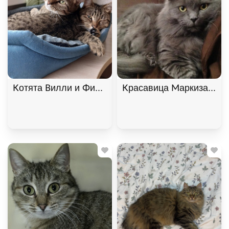
Котята Вилли и Филя ищут дом. В дар!, Табби, Б
Красавица Маркиза ищет