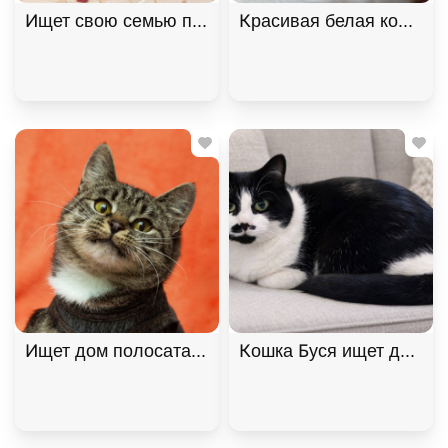
Ищет свою семью плюшевая толстушка Веснушка! 
Красивая белая коша Без
Ищет дом полосатая красавица Варвара!, Полоса
Кошка Буся ищет дом. В