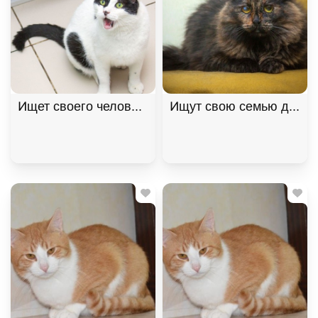
Ищет своего человека кот Снежок!, Черный с бел
Ищут свою семью два "п