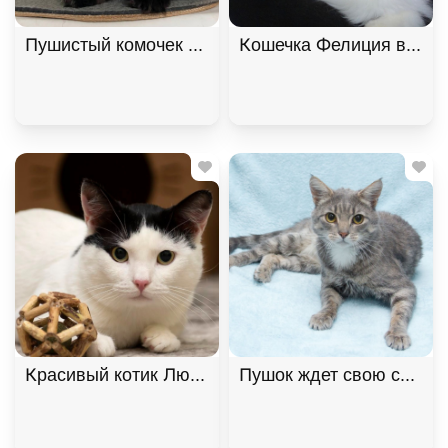
Пушистый комочек Уголёк ищет дом! В дар!, Черн
Кошечка Фелиция в добр
Пушок ждет свою семью!
Красивый котик Люк ищет дом! 