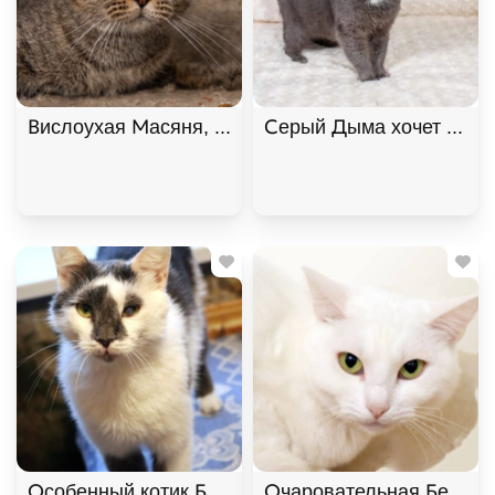
Вислоухая Масяня, Табби, Котельники, Кошка в 
Серый Дыма хочет домой
Особенный котик Барсик ищет дом. В дар! , Серый
Очаровательная Белянка