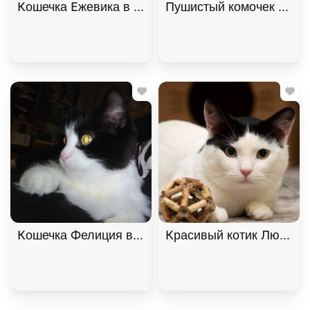
Кошечка Ежевика в добрые руки, Черепаховый, Б
Пушистый комочек Уголё
Кошечка Фелиция в добрые руки. В дар!, Черный