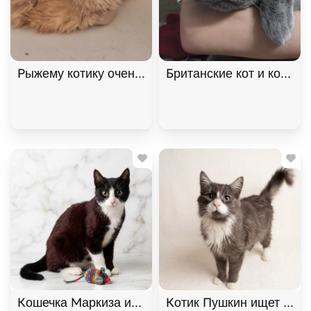
Рыжему котику очень нужен дом! В дар!, Рыжий, К
Британские кот и кошка 
Кошечка Маркиза ищет дом. В дар!, Черный с бе
Котик Пушкин ищет дом. 