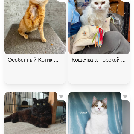
Особенный Котик Махони ищет семью. В дар!, Ры
Кошечка ангорской поро