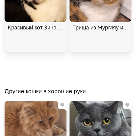
Красивый кот Зина ищет дом в хорошие руки, Чер
Триша из МурМяу ищет д
Другие кошки в хорошие руки