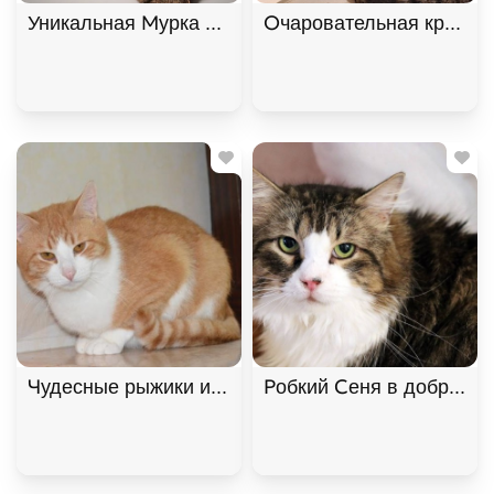
Уникальная Мурка из МурМяу ищет дом. В дар! , 
Очаровательная красави
Чудесные рыжики ищут дом. В дар! , Рыжий с бел
Робкий Сеня в добрые р