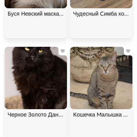
Буся Невский маскарадный котик-сирота в дар!
Чудесный Симба хочет п
Черное Золото Данила ищет дом. В дар!
Кошечка Малышка ищет 