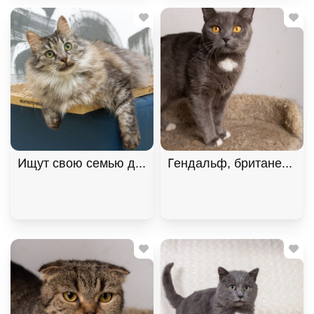
Ищут свою семью два "пушистых облака", братик 
Гендальф, британец, осо