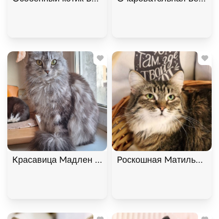
Красавица Мадлен из МурМяу ищет дом. В дар!, 
Роскошная Матильда в х