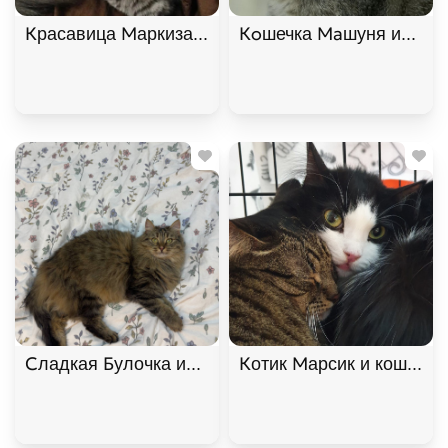
Красавица Маркиза ищет дом. В дар!, Дымчатый,
Кoшечка Maшуня ищет до
Сладкая Булочка ищет дом. В дар!, Мраморный, 
Котик Марсик и кошечка 