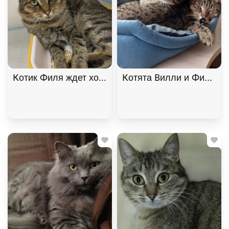
Котик Филя ждет хозяина. В дар!, Табби, Бирюлёв
Котята Вилли и Филя ищу