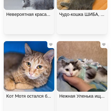
Невероятная красавица Ксюша МурМяу ищет дом. 
Чудо-кошка ШИБА, русск
Кот Мотя остался без жилища и ищет дом! В дар!
Нежная Уленька ищет до