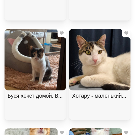
Буся хочет домой. В дар!, Черепаховый, Щёлковс
Хотару - маленький свет