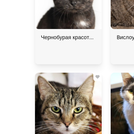
Чернобурая красотка Шанель
Вислоу