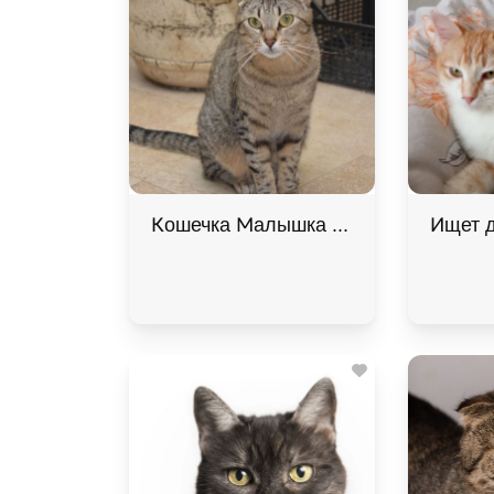
Кошечка Малышка ищет дом В хоро
Ищет д