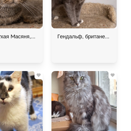
хая Масяня, Табби, Котельники, Кошка в хорошие р
Гендальф, британец, особенны