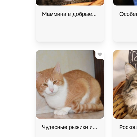
Маммина в добрые руки, Полосатый,
Особен
Чудесные рыжики ищут дом. В дар! 
Роскош