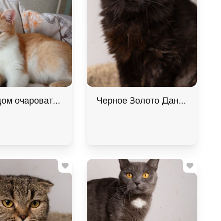
шие руки
ом очаровательная девочка котенок Мартина. В дар!
Черное Золото Данила ищет д