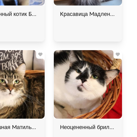
 Котельники, Кошка в хорошие руки
ный котик Барсик ищет дом. В дар! , Серый с белым,
Красавица Мадлен из МурМяу 
, Рыжий с белым, Одинцово, Кот в добрые руки
ная Матильда в хорошие руки! , Двухцветный, Коте
Неоцененный бриллиант Брю и