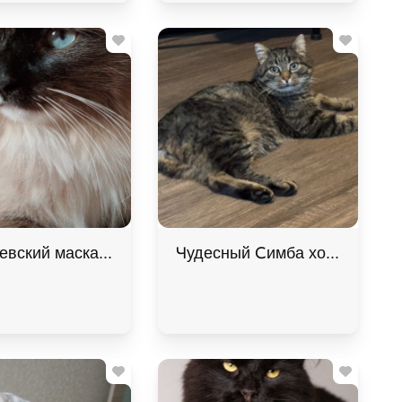
 дар!
евский маскарадный котик-сирота в дар!
Чудесный Симба хочет подари