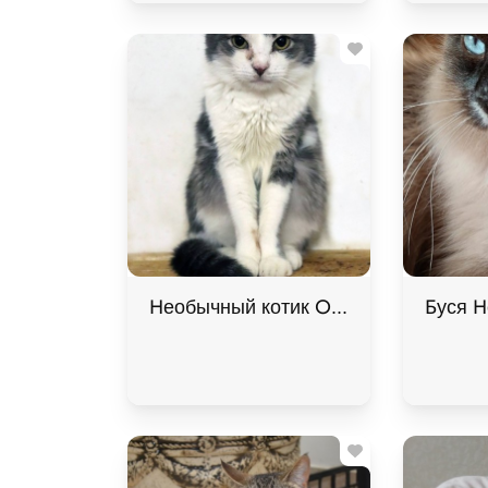
Необычный котик Омлет ищет дом. В
Буся Н