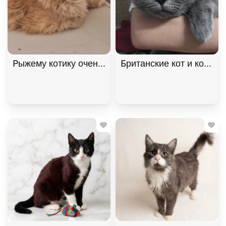
Рыжему котику очень нужен дом! В дар!, Рыжий, К
Британские кот и кошка 