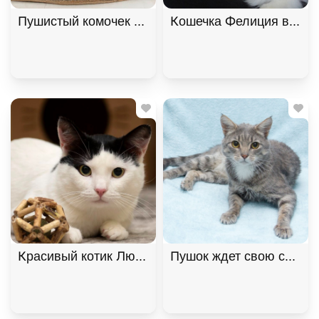
Пушистый комочек Уголёк ищет дом! В дар!, Черн
Кошечка Фелиция в добр
Пушок ждет свою семью!
Красивый котик Люк ищет дом! 