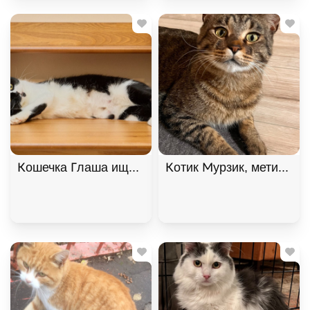
Кошечка Глаша ищет дом , Черный с белым, Фрун
Котик Мурзик, метис мей