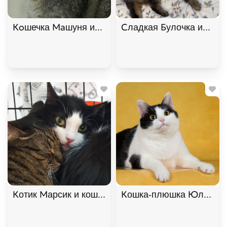
Кoшечка Maшуня ищет дом. В дар!, Полосатый, К
Сладкая Булочка ищет д
Котик Марсик и кошечка Фенечка - один дом на дв
Кошка-плюшка Юла в доб