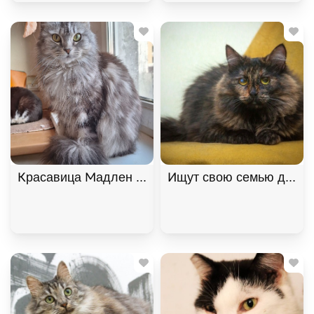
Красавица Мадлен из МурМяу ищет дом. В дар!, 
Ищут свою семью два "п