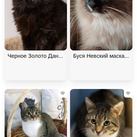
Черное Золото Данила ищет дом. В дар!
Буся Невский маскарадн