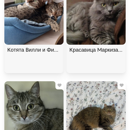
Котята Вилли и Филя ищут дом. В дар!, Табби, Б
Красавица Маркиза ищет