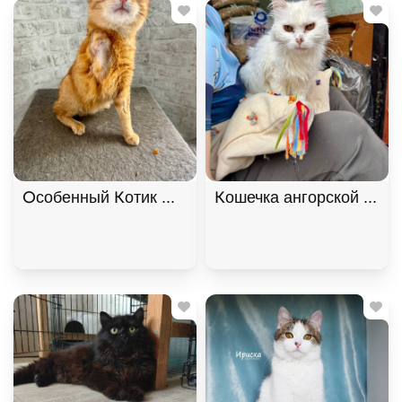
Особенный Котик Махони ищет семью. В дар!, Ры
Кошечка ангорской поро