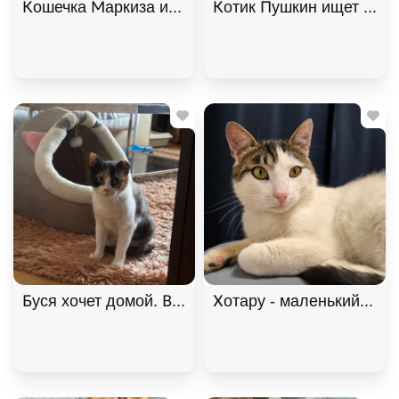
Кошечка Маркиза ищет дом. В дар!, Черный с бе
Котик Пушкин ищет дом. 
Буся хочет домой. В дар!, Черепаховый, Щёлковс
Хотару - маленький свет