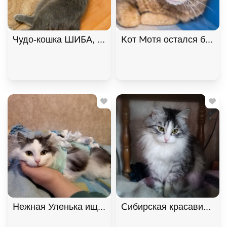
Чудо-кошка ШИБА, русская голубая ищет дом. В д
Кот Мотя остался без жи
Нежная Уленька ищет дом, 8 мес. В дар!, Двухцв
Сибирская красавица Ма