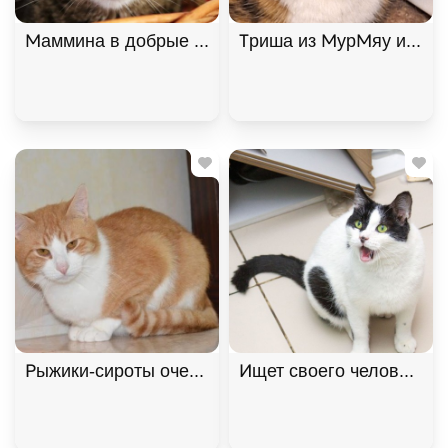
Маммина в добрые руки, Полосатый, Котельники,
Триша из МурМяу ищет д
Рыжики-сироты очень хотят домой! В дар!, Рыжий
Ищет своего человека к