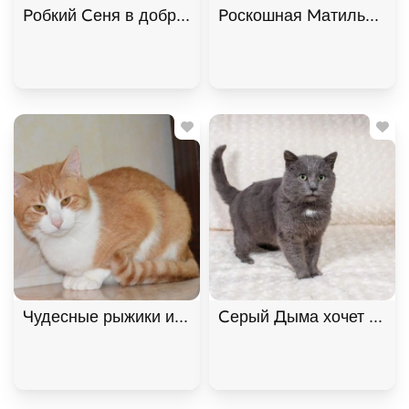
Робкий Сеня в добрые руки, Двухцветный, Котель
Роскошная Матильда в х
Чудесные рыжики ищут дом. В дар! , Рыжий с бел
Серый Дыма хочет домой