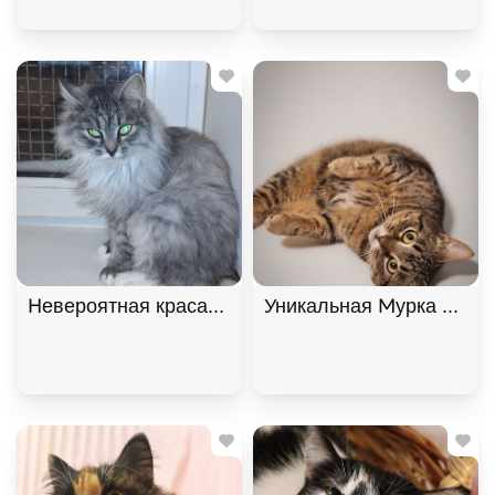
Невероятная красавица Ксюша МурМяу ищет дом. 
Уникальная Мурка из Мур