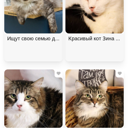
Ищут свою семью два "пушистых облака", братик 
Красивый кот Зина ищет