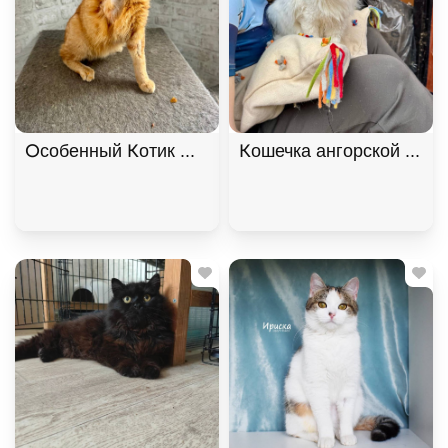
Особенный Котик Махони ищет семью. В дар!, Ры
Кошечка ангорской поро