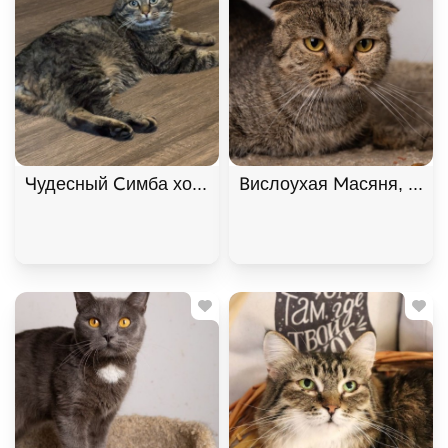
Чудесный Симба хочет подарить любовь. В дар!
Вислоухая Масяня, Табб