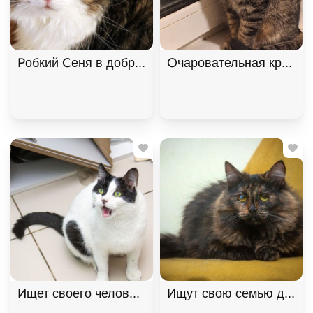
Робкий Сеня в добрые руки, Двухцветный, Котель
Очаровательная красави
Ищет своего человека кот Снежок!, Черный с бел
Ищут свою семью два "п