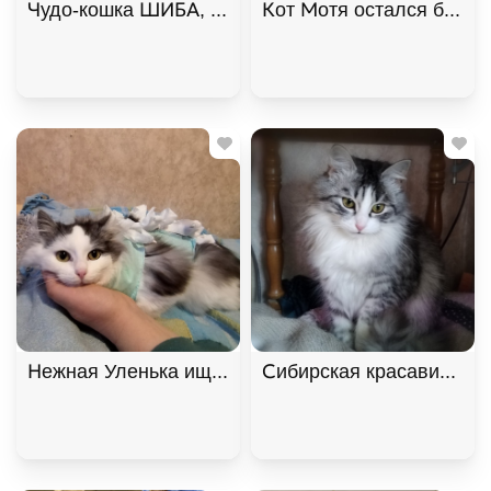
Чудо-кошка ШИБА, русская голубая ищет дом. В д
Кот Мотя остался без жи
Нежная Уленька ищет дом, 8 мес. В дар!, Двухцв
Сибирская красавица Ма