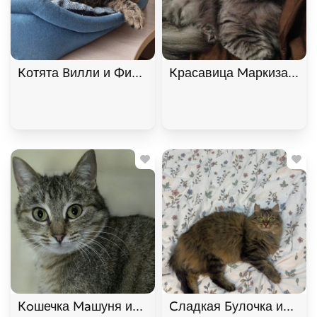
Котята Вилли и Филя ищут дом. В дар!, Табби, Б
Красавица Маркиза ищет
Кoшечка Maшуня ищет дом. В дар!, Полосатый, К
Сладкая Булочка ищет д