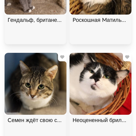
Гендальф, британец, особенный котик. В дар!, Го
Роскошная Матильда в х
Семен ждёт свою семью
Неоцененный бриллиант 