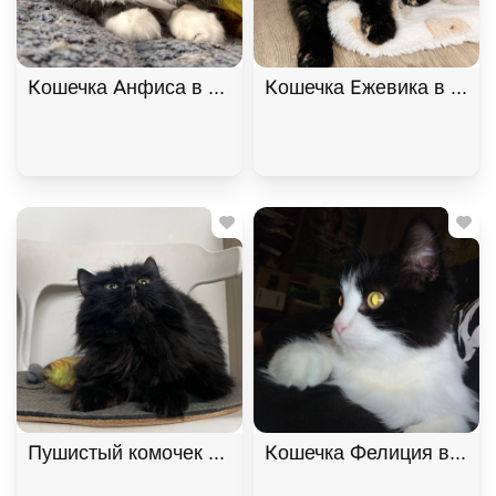
Кошечка Анфиса в добрые руки, Трёхцветный, Ба
Кошечка Ежевика в добр
Пушистый комочек Уголёк ищет дом! В дар!, Черн
Кошечка Фелиция в добр