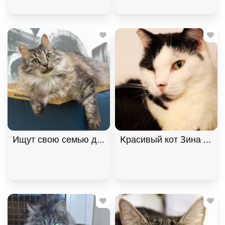
Ищут свою семью два "пушистых облака", братик 
Красивый кот Зина ищет