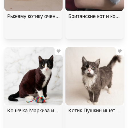
Рыжему котику очень нужен дом! В дар!, Рыжий, К
Британские кот и кошка 
Кошечка Маркиза ищет дом. В дар!, Черный с бе
Котик Пушкин ищет дом. 