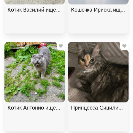
Котик Василий ищет дом. В дар!, Черный, Фрунзе
Кошечка Ириска ищет до
Котик Антонио ищет дом. В дар!, Голубой, Фрунзе
Принцесса Сицилия ищет