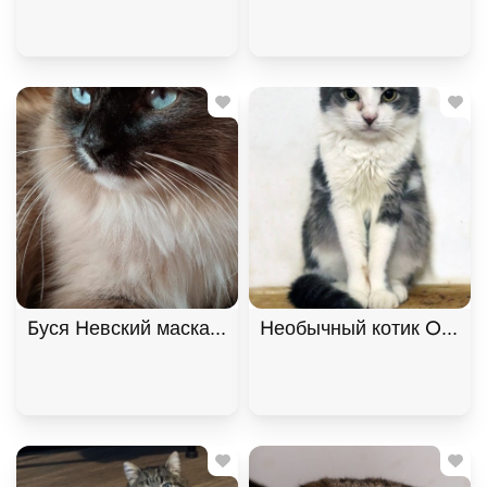
Буся Невский маскарадный котик-сирота в дар!
Необычный котик Омлет 