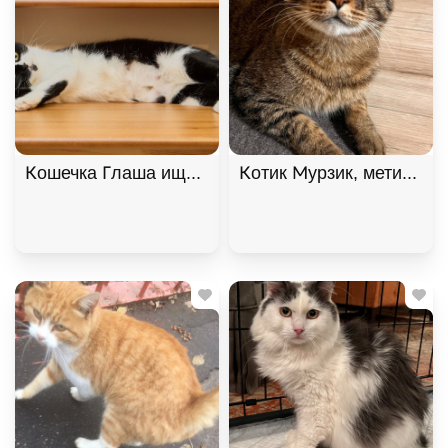
Кошечка Глаша ищет дом , Черный с белым, Фрун
Котик Мурзик, метис мей