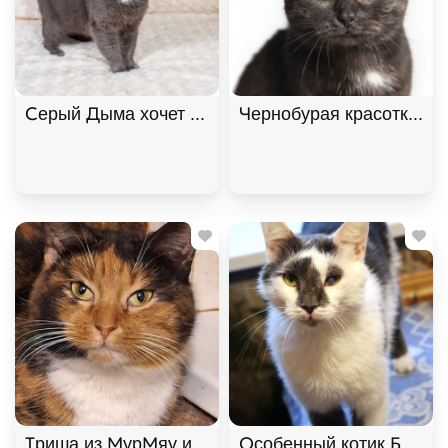
Серый Дыма хочет домой. В дар! , Дымчатый, Кот
Чернобурая красотка Ш
Триша из МурМяу ищет дом. В дар! , Трёхцветный
Особенный котик Барсик 