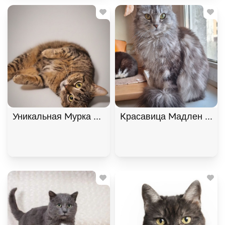
Уникальная Мурка из МурМяу ищет дом. В дар! , 
Красавица Мадлен из Му