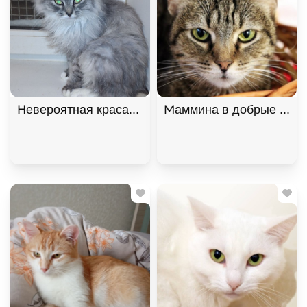
Невероятная красавица Ксюша МурМяу ищет дом. 
Маммина в добрые руки,