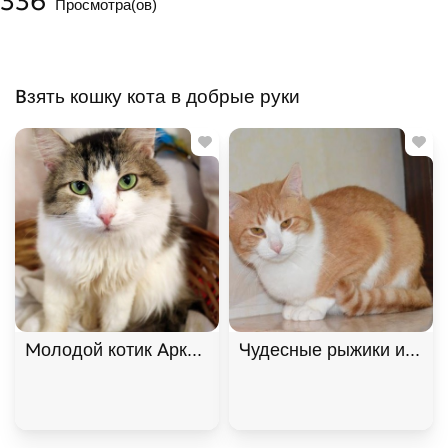
336
Просмотра(ов)
Взять кошку кота в добрые руки
Молодой котик Аркадий в добрые руки
Чудесные рыжики ищут д