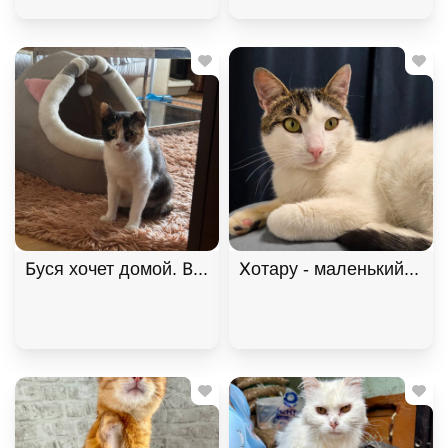
Буся хочет домой. В дар!, Черепаховый, Щёлковс
Хотару - маленький свет