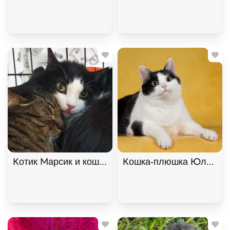
Котик Марсик и кошечка Фенечка - один дом на дв
Кошка-плюшка Юла в доб