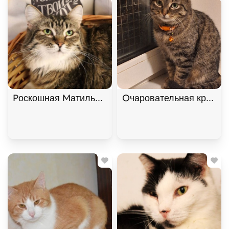
Роскошная Матильда в хорошие руки! , Двухцвет
Очаровательная красави