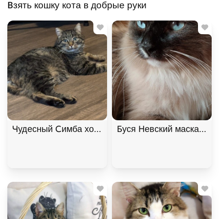
Взять кошку кота в добрые руки
Чудесный Симба хочет подарить любовь. В дар!
Буся Невский маскарадн