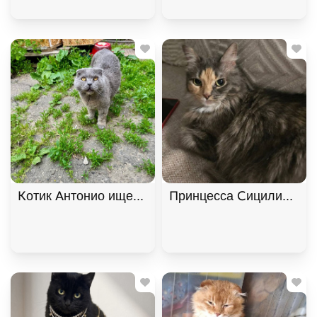
Котик Антонио ищет дом. В дар!, Голубой, Фрунзе
Принцесса Сицилия ищет