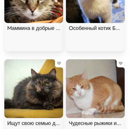
Маммина в добрые руки, Полосатый, Котельники,
Особенный котик Барсик 
Ищут свою семью два "пушистых облака", братик 
Чудесные рыжики ищут д