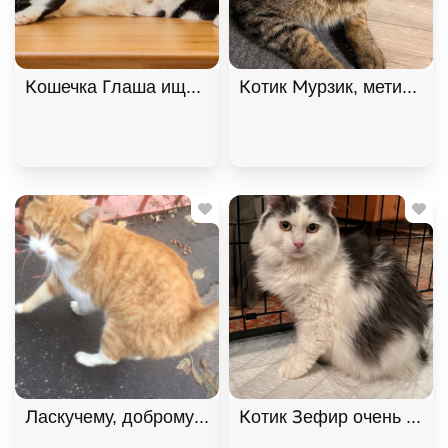
Кошечка Глаша ищет дом , Черный с белым, Фрун
Котик Мурзик, метис мей
Котик Зефир очень ждет 