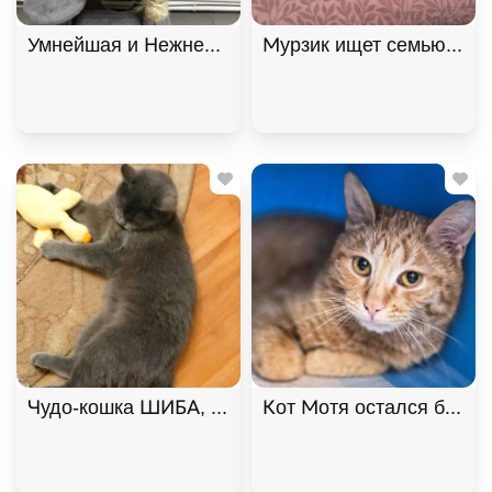
Умнейшая и Нежнейшая кошка Фелиция ищет дом!
Мурзик ищет семью и дом
Чудо-кошка ШИБА, русская голубая ищет дом. В д
Кот Мотя остался без жи