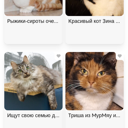
Рыжики-сироты очень хотят домой! В дар!, Рыжий
Красивый кот Зина ищет
Ищут свою семью два "пушистых облака", братик 
Триша из МурМяу ищет д