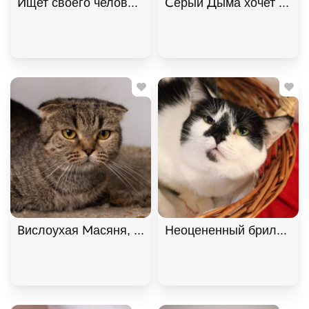
Ищет своего человека кот Снежок!, Черный с бел
Серый Дыма хочет домой
Вислоухая Масяня, Табби, Котельники, Кошка в 
Неоцененный бриллиант 