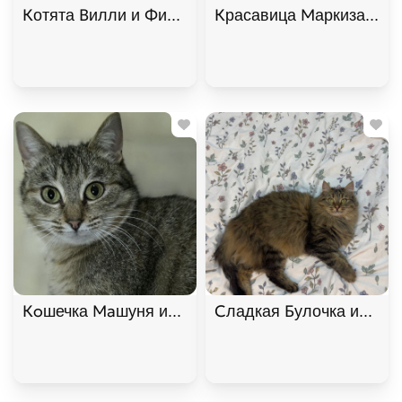
Котята Вилли и Филя ищут дом. В дар!, Табби, Б
Красавица Маркиза ищет
Кoшечка Maшуня ищет дом. В дар!, Полосатый, К
Сладкая Булочка ищет д