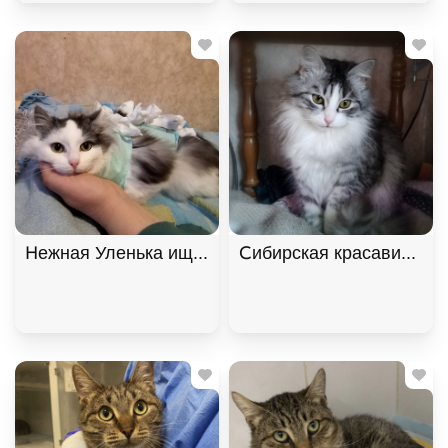
Нежная Уленька ищет дом, 8 мес. В дар!, Двухцв
Сибирская красавица Ма