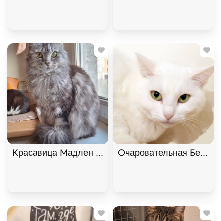
Красавица Мадлен из МурМяу ищет дом. В дар!, 
Очаровательная Белянка